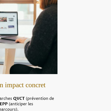
 impact concret
marches
QVCT
(prévention de
EPP
(anticiper les
parcours).