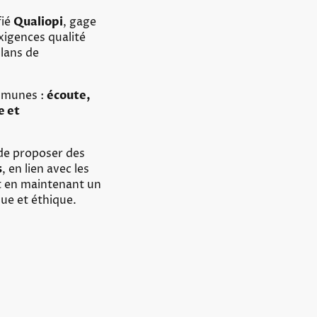
fié
Qualiopi
, gage
xigences qualité
ilans de
mmunes :
écoute,
e et
de proposer des
s
, en lien avec les
ut en maintenant un
ue et éthique.