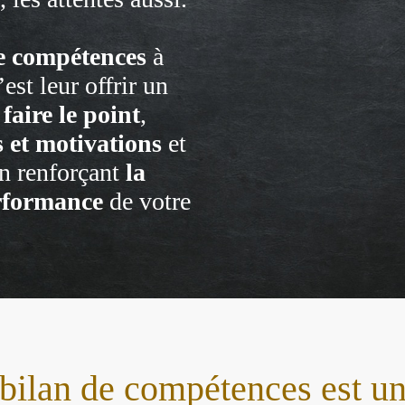
e compétences
à
est leur offrir un
r
faire le point
,
es et motivations
et
n renforçant
la
rformance
de votre
 bilan de compétences est un