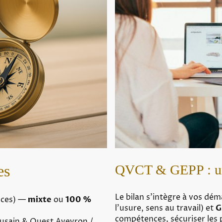
es
QVCT & GEPP : un
Le bilan s’intègre à vos dé
ances) —
mixte
ou
100 %
l’usure, sens au travail) et
G
compétences, sécuriser les 
usain & Ouest Aveyron /