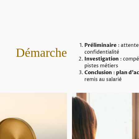
Préliminaire
: attente
Démarche
confidentialité
Investigation
: compét
pistes métiers
Conclusion
:
plan d’a
remis au salarié