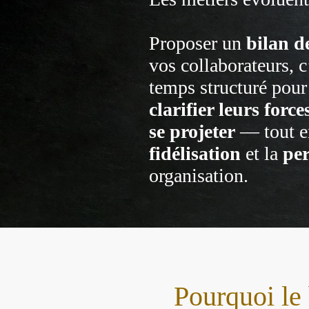
Proposer un
bilan d
vos collaborateurs, c’
temps structuré pou
clarifier leurs forc
se projeter
— tout e
fidélisation
et la
pe
organisation.
Pourquoi le