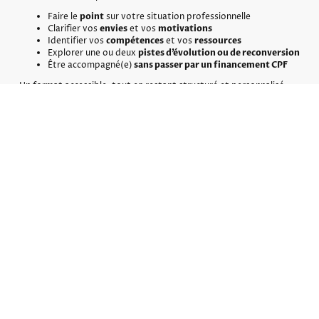
Faire le
point
sur votre situation professionnelle
Clarifier vos
envies
et vos
motivations
Identifier vos
compétences
et vos
ressources
Explorer une ou deux
pistes d’évolution ou de reconversion
Être accompagné(e)
sans passer par un financement CPF
Un format accessible, tout en restant structuré et personnalisé.
Un accompagnement structuré
en 5 étapes
✔️
Analyse de votre situation, de votre demande et définition de
vos objectifs.
✔️
Parcours, compétences, valeurs, motivations et intérêts
professionnels.
✔️
Exploration de pistes métiers ou d’évolution en lien avec votre